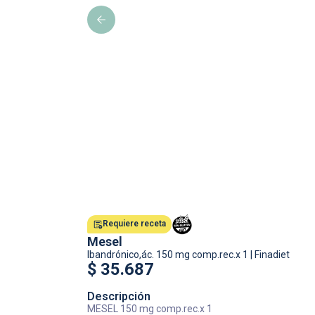
Requiere receta
Mesel
Ibandrónico,ác.
150 mg comp.rec.x 1
|
Finadiet
$
35.687
Descripción
MESEL 150 mg comp.rec.x 1