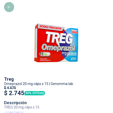
Treg
Omeprazol
20 mg cáps.x 15
|
Genomma lab.
$
4.575
$
2.745
40% OFF
Exty
Descripción
TREG 20 mg cáps.x 15