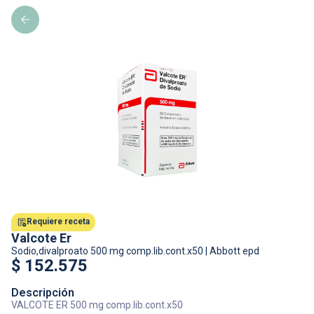
Requiere receta
Valcote Er
Sodio,divalproato
500 mg comp.lib.cont.x50
|
Abbott epd
$
152.575
Descripción
VALCOTE ER 500 mg comp.lib.cont.x50