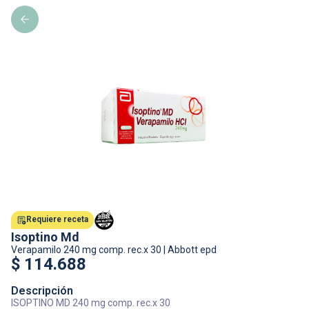
Requiere receta
Isoptino Md
Verapamilo
240 mg comp. rec.x 30
|
Abbott epd
$
114.688
Descripción
ISOPTINO MD 240 mg comp. rec.x 30