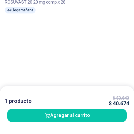
ROSUVAST 20 20 mg comp.x 28
Llega
mañana
$
50.843
1
producto
$
40.674
Agregar al carrito