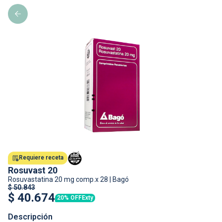
Requiere receta
Rosuvast 20
Rosuvastatina
20 mg comp.x 28
|
Bagó
$
50.843
$
40.674
20% OFF
Exty
Descripción