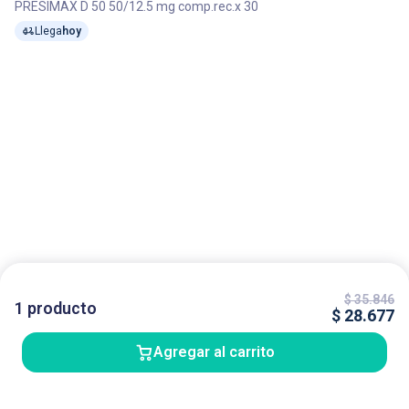
PRESIMAX D 50 50/12.5 mg comp.rec.x 30
Llega
hoy
$
35.846
1
producto
$
28.677
Agregar al carrito