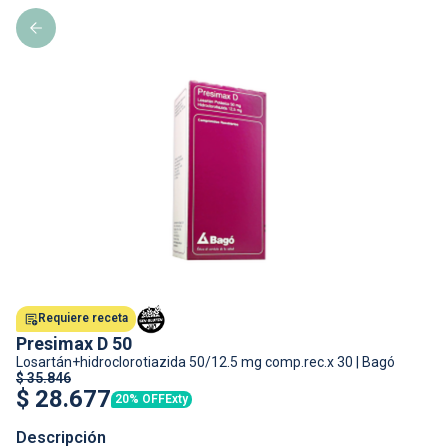
Requiere receta
Presimax D 50
Losartán+hidroclorotiazida
50/12.5 mg comp.rec.x 30
|
Bagó
$
35.846
$
28.677
20% OFF
Exty
Descripción