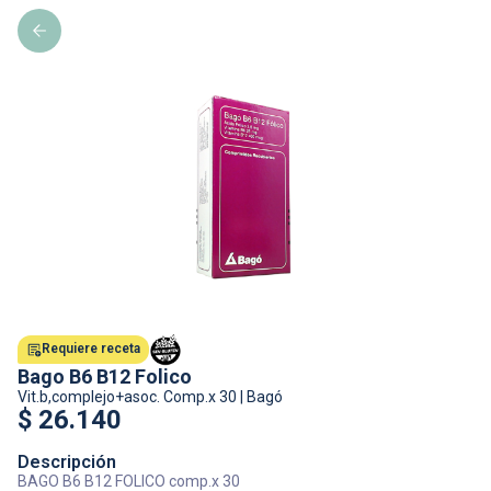
Requiere receta
Bago B6 B12 Folico
Vit.b,complejo+asoc.
Comp.x 30
|
Bagó
$
26.140
Descripción
BAGO B6 B12 FOLICO comp.x 30