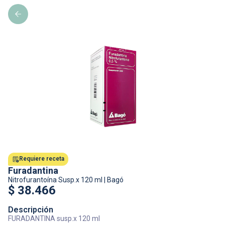
Requiere receta
Furadantina
Nitrofurantoína
Susp.x 120 ml
|
Bagó
$
38.466
Descripción
FURADANTINA susp.x 120 ml