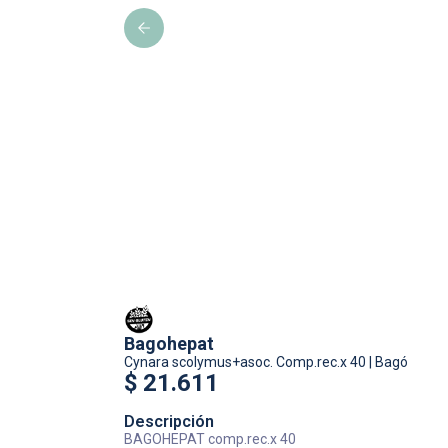
Bagohepat
Cynara scolymus+asoc.
Comp.rec.x 40
|
Bagó
$
21.611
Descripción
BAGOHEPAT comp.rec.x 40