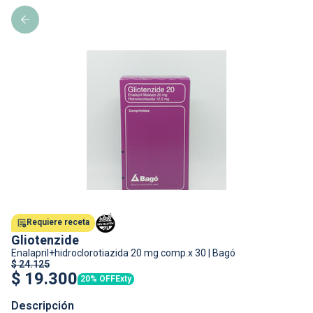
Requiere receta
Gliotenzide
Enalapril+hidroclorotiazida
20 mg comp.x 30
|
Bagó
$
24.125
$
19.300
20% OFF
Exty
Descripción