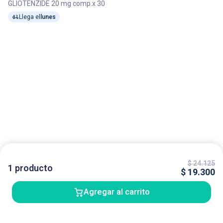
GLIOTENZIDE 20 mg comp.x 30
Llega el
lunes
$
24.125
1
producto
$
19.300
Agregar al carrito