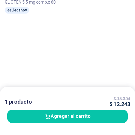
GLIOTEN 5 5 mg comp.x 60
Llega
hoy
$
15.304
1
producto
$
12.243
Agregar al carrito