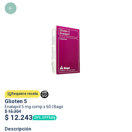
Requiere receta
Glioten 5
Enalapril
5 mg comp.x 60
|
Bagó
$
15.304
$
12.243
20% OFF
Exty
Descripción