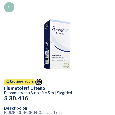
Requiere receta
Flumetol Nf Ofteno
Fluorometolona
Susp.oft.x 5 ml
|
Siegfried
$
30.416
Descripción
FLUMETOL NF OFTENO susp.oft.x 5 ml